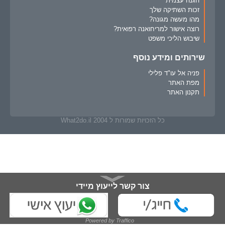
הגנה עצמית
זכות השתיקה שלך
מהו מעשה מגונה?
רוצה אישור למריחואנה רפואית?
שיבוש הליכי משפט
שירותים ומידע נוסף
פניה אל עו"ד פלילי
מפת האתר
תקנון האתר
כל הזכויות שמורות ל What2do.il 2004
צור קשר לייעוץ מיידי
מלא/י פרטיך ונחזור אליך בהקדם:
Powered by Traffico