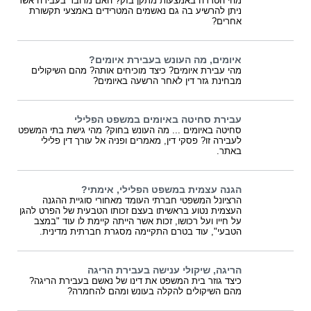
מהי הטרדה באמצעות מתקן בזק? האם מדובר בעבירה אשר
ניתן להרשיע בה גם נאשמים המטרידים באמצעי תקשורת
אחרים?
איומים, מה העונש בעבירת איומים?
מהי עבירת איומים? כיצד מוכיחים אותה? מהם השיקולים
מבחינת גזר דין לאחר הרשעה באיומים?
עבירת סחיטה באיומים במשפט הפלילי
סחיטה באיומים ... מה העונש בחוק? מהי גישת בתי המשפט
לעבירה זו? פסקי דין, מאמרים ופניה אל עורך דין פלילי
באתר.
הגנה עצמית במשפט הפלילי, אימתי?
הרציונל המשפטי חברתי העומד מאחורי סוגיית ההגנה
העצמית נטוע בראשיתו בעצם זכותו הטבעית של הפרט להגן
על חייו ועל רכושו, זכות אשר הייתה קיימת לו עוד "במצב
הטבעי", עוד בטרם התקיימה מסגרת חברתית מדינית.
הריגה, שיקולי ענישה בעבירת הריגה
כיצד גוזר בית המשפט את דינו של נאשם בעבירת הריגה?
מהם השיקולים להקלה בעונש ומהם להחמרה?