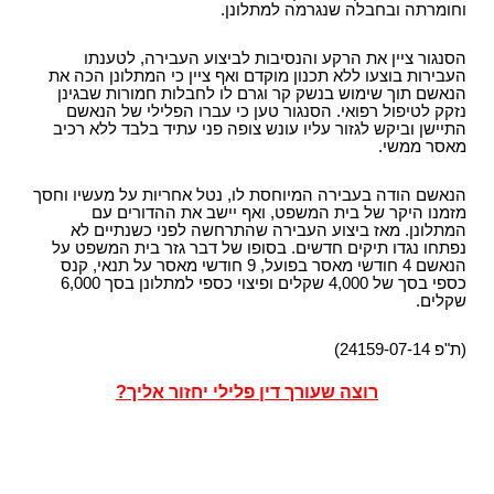
וחומרתה ובחבלה שנגרמה למתלונן.
הסנגור ציין את הרקע והנסיבות לביצוע העבירה, לטענתו
העבירות בוצעו ללא תכנון מוקדם ואף ציין כי המתלונן הכה את
הנאשם תוך שימוש בנשק קר וגרם לו לחבלות חמורות שבגינן
נזקק לטיפול רפואי. הסנגור טען כי עברו הפלילי של הנאשם
התיישן וביקש לגזור עליו עונש צופה פני עתיד בלבד ללא רכיב
מאסר ממשי.
הנאשם הודה בעבירה המיוחסת לו, נטל אחריות על מעשיו וחסך
מזמנו היקר של בית המשפט, ואף יישב את ההדורים עם
המתלונן. מאז ביצוע העבירה שהתרחשה לפני כשנתיים לא
נפתחו נגדו תיקים חדשים. בסופו של דבר גזר בית המשפט על
הנאשם 4 חודשי מאסר בפועל, 9 חודשי מאסר על תנאי, קנס
כספי בסך של 4,000 שקלים ופיצוי כספי למתלונן בסך 6,000
שקלים.
(ת"פ 24159-07-14)
רוצה שעורך דין פלילי יחזור אליך?