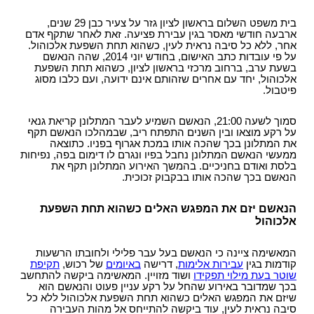
בית משפט השלום בראשון לציון גזר על צעיר כבן 29 שנים,
ארבעה חודשי מאסר בגין עבירת פציעה. זאת לאחר שתקף אדם
אחר, ללא כל סיבה נראית לעין, כשהוא תחת השפעת אלכוהול.
על פי עובדות כתב האישום, בחודש יוני 2014, שהה הנאשם
בשעת ערב, ברחוב מרכזי בראשון לציון, כשהוא תחת השפעת
אלכוהול, יחד עם אחרים שזהותם אינם ידועה, ועם כלבו מסוג
פיטבול.
סמוך לשעה 21:00, הנאשם השמיע לעבר המתלונן קריאת גנאי
על רקע מוצאו ובין השנים התפתח ריב, שבמהלכו הנאשם תקף
את המתלונן בכך שהכה אותו במכת אגרוף בפניו. כתוצאה
ממעשי הנאשם המתלונן נחבל בפיו ונגרם לו דימום בפה, נפיחות
בלסת ואודם בחניכיים. בהמשך האירוע המתלונן תקף את
הנאשם בכך שהכה אותו בבקבוק זכוכית.
הנאשם יזם את המפגש האלים כשהוא תחת השפעת
אלכוהול
המאשימה ציינה כי הנאשם בעל עבר פלילי ולחובתו הרשעות
קודמות בגין
עבירות אלימות
, דרישה
באיומים
של רכוש,
תקיפת
שוטר בעת מילוי תפקידו
ושוד מזויין. המאשימה ביקשה להתחשב
בכך שמדובר באירוע שהחל על רקע עניין פעוט והנאשם הוא
שיזם את המפגש האלים כשהוא תחת השפעת אלכוהול ללא כל
סיבה נראית לעין, עוד ביקשה להתייחס אל מהות העבירה