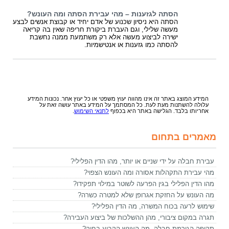
הסתה לגזענות – מהי עבירת הסתה ומה העונש?
הסתה היא ניסיון שכנוע של אדם יחיד או קבוצת אנשים לבצע
מעשה שלילי, וגם העברת ביקורת חריפה שאין בה קריאה
ישירה לביצוע מעשה אלא רק משתמעת ממנה נחשבת
להסתה כמו גזענות או אנטישמיות.
המידע המוצג באתר זה אינו מהווה יעוץ משפטי או כל יעוץ אחר. נכונות המידע
עלולה להשתנות מעת לעת. כל המסתמך על המידע באתר עושה זאת על
אחריותו בלבד. הגלישה באתר היא בכפוף
לתנאי השימוש
.
מאמרים בתחום
עבירת חבלה על ידי שניים או יותר, מהו הדין הפלילי?
מהי עבירת התקהלות אסורה ומה העונש הצפוי?
מהו הדין הפלילי בגין הפרעה לשוטר במילוי תפקידו?
מה העונש על החזקת אגרופן שלא למטרה כשרה?
שימוש לרעה בכוח המשרה, מה הדין הפלילי?
תגרה במקום ציבורי, מהן ההשלכות של ביצוע העבירה?
תקיפה הגורמת חבלה, מה העונש הקבוע בחוק?