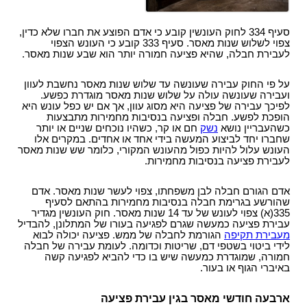
סמים
סעיף 334 לחוק העונשין קובע כי אדם הפוצע את חברו שלא כדין,
צפוי לשלוש שנות מאסר. סעיף 333 קובע כי העונש הצפוי
לעבירת חבלה, שהיא פציעה חמורה יותר הוא שבע שנות מאסר.
על פי החוק עבירה שעונשה עד שלוש שנות מאסר נחשבת לעוון
ועבירה שעונשה עולה על שלוש שנות מאסר מוגדרת כפשע.
לפיכך עבירה של פציעה היא מסוג עוון, אך אם יש כפל עונש היא
הופכת לפשע.
חבלה ופציעה בנסיבות מחמירות מתבצעות
כשהעבריין נושא
נשק
חם או קר, כשהיו נוכחים שניים או יותר
שחברו יחד לביצוע המעשה בידי אחד או אחדים. במקרים אלו
העונש עלול להיות כפול מהעונש המקורי, כלומר שש שנות מאסר
לעבירת פציעה בנסיבות מחמירות.
אדם הגורם חבלה לבן משפחתו, צפוי לעשר שנות מאסר. אדם
שהורשע בגרימת חבלה בנסיבות מחמירות בהתאם לסעיף
335(א) צפוי לעונש של עד 14 שנות מאסר.
חוק העונשין מגדיר
עבירת פציעה כמעשה שגרם לפגיעה בעורו של המתלונן, להבדיל
מעבירת תקיפה
הגורמת לחבלה של ממש. פציעה יכולה לבוא
לידי ביטוי בשטפי דם, שריטות וכדומה. לעומת עבירה של חבלה
חמורה, שמוגדרת כמעשה שיש בו כדי להביא לפגיעה קשה
באיברי הגוף או בעור.
ארבעה חודשי מאסר בגין עבירת פציעה