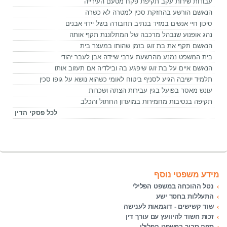
עבודות שירות עקב תקיפת פקח מטעם העירייה
הנאשם הורשע בהחזקת סכין למטרה לא כשרה
סיכון חיי אנשים במזיד בנתיב תחבורה בשל יידוי אבנים
נהג אופנוע שנבהל מרכבה של המתלוננת תקף אותה
הנאשם תקף את בת זוגו בזמן שהותו במעצר בית
בית המשפט נמנע מהרשעת ערבי שיידה אבן לעבר יהודי
הנאשם איים על בת זוגו שיפגע בה ובילדיה אם תעזוב אותו
תלמיד ישיבה הגיע לסניף ביטוח לאומי כשהוא נושא על גופו סכין
עונש מאסר בפועל בגין עבירות הצתה ושכרות
תקיפה בנסיבות מחמירות במועדון החתול והכלב
לכל פסקי הדין
מידע משפטי נוסף
נטל ההוכחה במשפט הפלילי
התעללות בחסר ישע
שוד קשישים - דוגמאות לענישה
זכות חשוד להיוועץ עם עורך דין
ספק סביר במשפט הפלילי