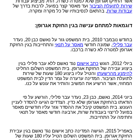
אשר החזיקו אגרופן שלא למטרה כשרה, החל מביצוע עבודות
שירות לתועלת הציבור
ועד מאסר קצר בפועל, לרבות בדרך של
עבודות שרות
, בהתאם לנסיבותיו של כל מקרה ומקרה.
דוגמאות למתחם ענישה בגין החזקת אגרופן:
בחודש נובמבר 2010, בית המשפט גזר על נאשם כבן 20, נעדר
עבר פלילי
, שמונה חודשי
מאסר על תנאי
והתחייבות בגין החזקת
אגרופן למטרה לא כשרה ברכבו.
ביולי 2012, הוגש
כתב אישום
נגד נאשם ללא עבר פלילי בגין
ביצוע עבירה של החזקת אגרופן. בית המשפט השלום החליט
להימנע מהרשעתו
והטיל עליו ביצוע 180 שעות של שירות
לתועלת הציבור. המדינה ערערה על גמר הדין לבית המשפט
המחוזי, אשר הרשיע את המשיב והותיר את עונש על כנו.
ביוני 2014, נאשם, כבן 23, נעדר עבר פלילי, הורשע על פי
הודאתו בהחזקת אגרופן שלא כדין. הצדדים הגיעו להסדר לעניין
העונש. בית המשפט קיבל את ההסדר וגזר עליו חודשיים מאסר
בפועל לריצוי בעבודות שרות, ארבעה חודשי מאסר על תנאי
וחתימה על התחייבות.
באפריל 2015, הגישה המדינה כתב אישום נגד נאשם בגין עבירת
החזקת אגרופן. בית המשפט השלום הטיל עליו 180 שעות של