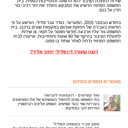
שירות לתועלת הציבור ללא הרשעה והתחייבות כספית. בית
המשפט המחוזי הרשיע את המבקש והותיר את יתר רכיבי גזר
הדין על כנם.
בחודש נובמבר 2015, המערער, נעדר עבר פלילי, הורשע על פי
הודאתו בעבירה של החזקת אגרופן במקומות שונים ברכבו. בית
המשפט גזר עליו ארבעה חודשי מאסר על תנאי, צו שירות
לתועלת הציבור בהיקף של 60 שעות והתחייבות. ערעורו לבית
המשפט המחוזי נדחה לאחר שחזר בו ממנו.
רוצה שעורך דין פלילי יחזור אליך?
מאמרים נוספים בתחום
שוד קשישים - דוגמאות לענישה
בתי המשפט נוטים להחמיר בעונשיהם של אלו המורשעים
בעבירות שוד כנגד קשישים. השופט אליקים רובינשטיין
התייחס לכך בפסיקתו...
ספק סביר במשפט הפלילי