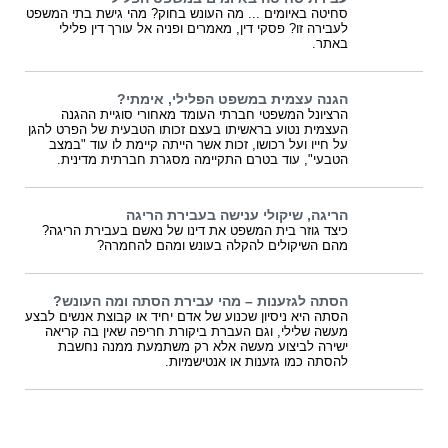
סחיטה באיומים ... מה העונש בחוק? מהי גישת בתי המשפט
לעבירה זו? פסקי דין, מאמרים ופניה אל עורך דין פלילי
באתר.
הגנה עצמית במשפט הפלילי, אימתי?
הרציונל המשפטי חברתי העומד מאחורי סוגיית ההגנה
העצמית נטוע בראשיתו בעצם זכותו הטבעית של הפרט להגן
על חייו ועל רכושו, זכות אשר הייתה קיימת לו עוד "במצב
הטבעי", עוד בטרם התקיימה מסגרת חברתית מדינית.
הריגה, שיקולי ענישה בעבירת הריגה
כיצד גוזר בית המשפט את דינו של נאשם בעבירת הריגה?
מהם השיקולים להקלה בעונש ומהם להחמרה?
הסתה לגזענות – מהי עבירת הסתה ומה העונש?
הסתה היא ניסיון שכנוע של אדם יחיד או קבוצת אנשים לבצע
מעשה שלילי, וגם העברת ביקורת חריפה שאין בה קריאה
ישירה לביצוע מעשה אלא רק משתמעת ממנה נחשבת
להסתה כמו גזענות או אנטישמיות.