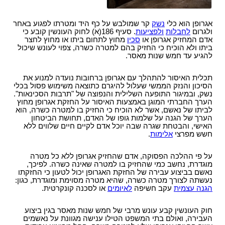
סמים
אגרופן הוא כלי
נשק
קר שמולבש על כף היד ומטרתו לפגוע באחר
ולגרום
לחבלות
ולפציעות
. סעיף 186(א) לחוק העונשין קובע כי
אדם המחזיק אגרופן או
סכין
מחוץ לתחום ביתו או מחוץ לחצר
ביתו ולא הוכיח כי החזיק בהם למטרה כשרה, צפוי לעונש שיכול
להגיע עד חמש שנות מאסר.
תכלית האיסור להתהלך עם אגרופן ברחובות נועדה למנוע את
הסיכון והנזק הממשי שעלול להיגרם כתוצאה משימוש פסול בכלי
נשק, ובמיגור התופעה השלילית והנפוצה של "תרבות הסכינאות".
הערך החברתי המוגן באמצעות האיסור על החזקת אגרופן מחוץ
לביתו של נאשם, אשר לא הוכיח כי החזיק בו למטרה כשרה, הוא
הערך של הגנה על שלמות גופו של האדם, תחושת הביטחון
האישי, והבטחת שגרה שבה יוכל אדם לקיים חיים שלווים ללא
חשש מפרצי
אלימות
.
על פי ההלכה הפסוקה, אדם שהחזיק אגרופן ללא כל מטרה
מוגדרת, נחשב כמי שהחזיק בו למטרה שאינה כשרה. לפיכך,
נאשם בביצוע עבירה של החזקת האגרופן יכול לטעון כי החזקתו
נעשתה לצורך מטרה כשרה, שהיא מטרה מסוימת ומוגדרת, כגון:
הגנה עצמית
עקב חשיפה
לאיומים
או לסכנה קונקרטית.
חוק העונשין קבע עונש מרבי של חמש שנות מאסר בגין ביצוע
העבירה, ואולם בתי המשפט הטילו ענישה מגוונת על נאשמים