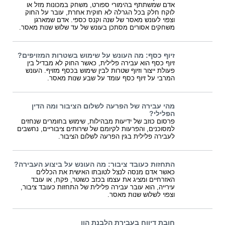
אדם שמשתתף בהימורי ספורט, משחק במכונות מזל או
לוקח חלק בכל הגרלה לא חוקית אחרת, עובר על החוק
וצפוי לעונש מאסר של שנה וקנס כספי. אדם שמארגן
משחקים אסורים מסתכן בעונש של עד שלוש שנות מאסר.
זיוף כסף: מה העונש על שימוש בשטרות המזויפים?
זיוף כסף הוא עבירה פלילית, כאשר החוק לא מבדיל בין
פעולת ייצור וזיוף שטרות לבין שימוש בכסף מזויף. העונש
המרבי על זיוף כסף עומד על שבע שנות מאסר.
מהי עבירה של הפרעה לשלום הציבור ומה הדין
הפלילי?
פרסום כוזב של ידיעות מבהילות, שימוש בחומרים שנחזים
למסוכנים, והפרעות לקיומם של שירותים ציבוריים, נחשבים
לעבירה פלילית בגין הפרעה לשלום הציבור.
התחזות כעובד ציבור: מה העונש על ביצוע העבירה?
כאשר אדם מנסה לנצל לטובתו האישית את הכללים
האזרחיים ומציג את עצמו בכזב כשוטר, פקח, או עובד
עירייה, הוא עובר עבירה פלילית של התחזות כעובד ציבור,
וצפוי לשלוש שנות מאסר.
חובת דיווח בעבירת הלבנת הון