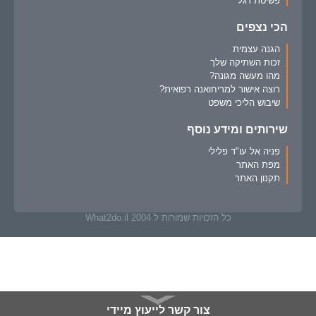
פשיטת רגל
הכי נצפים
הגנה עצמית
זכות השתיקה שלך
מהו מעשה מגונה?
רוצה אישור למריחואנה רפואית?
שיבוש הליכי משפט
שירותים ומידע נוסף
פניה אל עו"ד פלילי
מפת האתר
תקנון האתר
כל הזכויות שמורות ל What2do.il 2004
צור קשר לייעוץ מיידי