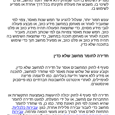
מפריע לשימוש בו ולמי שמוחק ללא אישור חומר מחשב, גורם
לשינוי בו, משבש את פעולתו ותקינתו בכל דרך אחרת או מפריע
לשימוש בו.
עונש חמור יותר, שעלול להגיע עד חמש שנות מאסר, צפוי למי
שמעביר לאחר או מאחסן במחשב מידע כוזב, או מבצע פעולה
לגבי מידע מסוים, כדי שתוצאת הפעולה תהיה מידע כוזב או פלט
כוזב. חמש שנות מאסר צפויות גם למי שכותב תוכנה, מעביר
תוכנה לאחר או מאחסן תוכנה במחשב, כדי שתוצאת השימוש בה
תהיה מידע כוזב או פלט כוזב, או מפעיל מחשב תוך כדי שימוש
בתוכנה שלא כדין.
חדירה לחומר מחשב שלא כדין
סעיף 4 לחוק המחשבים אוסר על חדירה למחשב שלא כדין,
וקובע עונש של שלוש שנות מאסר למי שחודר למחשב, לתוכנה
או מידע ללא אישור וידיעת בעליהם. כמו לדוגמה: פריצה
לאימיילים, לאתרי אינטרנט ולחשבונות חברתיים כמו פייסבוק
ואינסטגרם.
חדירה לפי סעיף 4 לחוק יכולה להיעשות באמצעות התקשרות או
התחברות עם מחשב, או על ידי הפעלתו, למעט חדירה לחומר
שהיא האזנה לפי חוק האזנת סתר. כמו כן, מי שחודר לחומר
מחשב כדי לעבור עבירה פלילית אחרת, כגון:
עבירות כלכליות
,
התחזות לאדם אחר לצורך ביצוע מעשי הונאה ומרמה,
עבירות