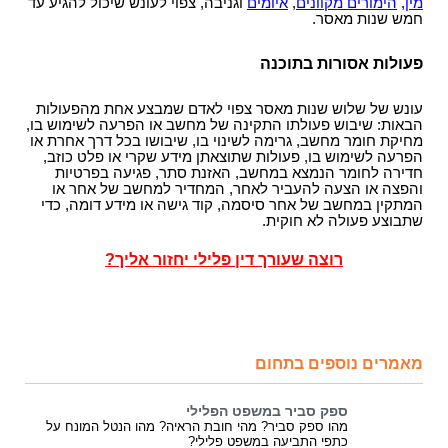
מין
,
הימורים מקוונים
,
איומים
וגניבה, צפוי לעונש שיכול להגיע עד
חמש שנות מאסר.
פעולות אסורות בתוכנה
עונש של שלוש שנות מאסר צפוי לאדם שמבצע אחת מהפעולות
הבאות: שיבוש פעולתו התקינה של מחשב או הפרעה לשימוש בו,
מחיקת חומר מחשב, גרימה לשינוי בו, שיבושו בכל דרך אחרת או
הפרעה לשימוש בו, פעולות שתוצאתן מידע שקרי או פלט כוזב,
חדירה לחומר הנמצא במחשב, האזנת סתר, פגיעה בפרטיות
והפצה או הצעה להעביר לאחר, המחדיר למחשב של אחר או
המתקין במחשב של אחר סיסמה, קוד גישה או מידע דומה, כדי
שתבוצע פעולה לא חוקית.
רוצה שעורך דין פלילי יחזור אליך?
מאמרים נוספים בתחום
ספק סביר במשפט הפלילי
מהו ספק סביר? מהי חובת הראיה? מהו הנטל המונח על
כתפי התביעה במשפט פלילי?