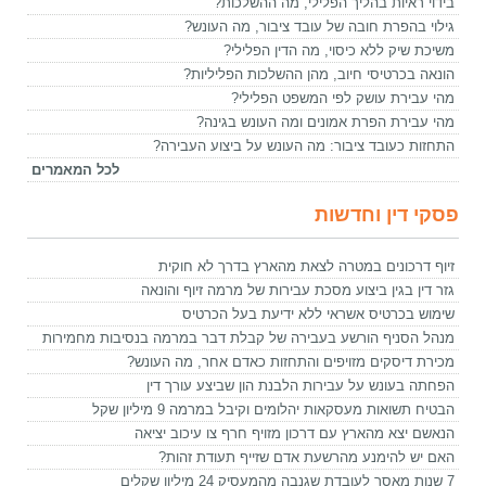
בידוי ראיות בהליך הפלילי, מה ההשלכות?
גילוי בהפרת חובה של עובד ציבור, מה העונש?
משיכת שיק ללא כיסוי, מה הדין הפלילי?
הונאה בכרטיסי חיוב, מהן ההשלכות הפליליות?
מהי עבירת עושק לפי המשפט הפלילי?
מהי עבירת הפרת אמונים ומה העונש בגינה?
התחזות כעובד ציבור: מה העונש על ביצוע העבירה?
לכל המאמרים
פסקי דין וחדשות
זיוף דרכונים במטרה לצאת מהארץ בדרך לא חוקית
גזר דין בגין ביצוע מסכת עבירות של מרמה זיוף והונאה
שימוש בכרטיס אשראי ללא ידיעת בעל הכרטיס
מנהל הסניף הורשע בעבירה של קבלת דבר במרמה בנסיבות מחמירות
מכירת דיסקים מזויפים והתחזות כאדם אחר, מה העונש?
הפחתה בעונש על עבירות הלבנת הון שביצע עורך דין
הבטיח תשואות מעסקאות יהלומים וקיבל במרמה 9 מיליון שקל
הנאשם יצא מהארץ עם דרכון מזויף חרף צו עיכוב יציאה
האם יש להימנע מהרשעת אדם שזייף תעודת זהות?
7 שנות מאסר לעובדת שגנבה מהמעסיק 24 מיליון שקלים