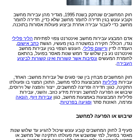
סמים
חוק המחשבים שנחקק בשנת 1995, מגדיר מהן עבירות מחשב
וקובע עונש בגין חדירה לחומר מחשב שלא כדין, חדירה לחומר
מחשב כדי לעבור עבירה אחרת וביצוע פעולות אסורות בתוכנה.
אדם המבצע עבירות מחשב ואינטרנט צפוי לפתיחת
הליך פלילי
נגדו, הכולל: חקירה במשטרה בגין מעשיו, הגשת
כתב אישום
,
העמדה לדין
ורישום פלילי
. העונש הצפוי בגין עבירות מחשב
ואינטרנט נע בין שלוש עד חמש שנות מאסר בפועל, בהתאם
לחומרת המעשים
ונסיבות אשר קשורות ואינן קשורות לביצוע
העבירה
.
חוק המחשבים מבחין בין שני סוגים של עבירות מחשב: האחד,
עבירות
פליליות
המבוצעות כלפי מחשב, התוכן המצוי בו ופעולתו
התקינה, כגון: חדירה ופריצה למחשבים, ייצור והפצה של וירוסים,
שיבוש או הפרעה למחשב ויצירת מידע כוזב. והשני, עבירות
פליליות המבוצעות באמצעות מחשב, כגון
עבירות זיוף, הונאה
ומרמה, האזנות סתר
ופגיעה בפרטיות
.
שיבוש או הפרעה למחשב
סעיף 3 לחוק המחשבים קובע עונש שיכול להגיע עד שלוש שנות
מאסר בפועל, למי שמשבש את פעולתו התקינה של מחשב או