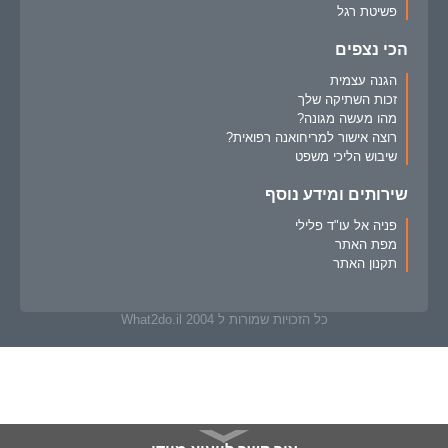
פשיטת רגל
הכי נצפים
הגנה עצמית
זכות השתיקה שלך
מהו מעשה מגונה?
רוצה אישור למריחואנה רפואית?
שיבוש הליכי משפט
שירותים ומידע נוסף
פניה אל עו"ד פלילי
מפת האתר
תקנון האתר
כל הזכויות שמורות ל What2do.il 2004