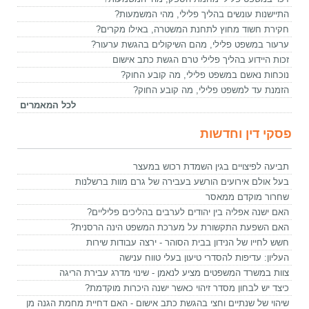
התיישנות עונשים בהליך פלילי, מהי המשמעות?
חקירת חשוד מחוץ לתחנת המשטרה, באילו מקרים?
ערעור במשפט פלילי, מהם השיקולים בהגשת ערעור?
זכות היידוע בהליך פלילי טרם הגשת כתב אישום
נוכחות נאשם במשפט פלילי, מה קובע החוק?
הזמנת עד למשפט פלילי, מה קובע החוק?
לכל המאמרים
פסקי דין וחדשות
תביעה לפיצויים בגין השמדת רכוש במעצר
בעל אולם אירועים הורשע בעבירה של גרם מוות ברשלנות
שחרור מוקדם ממאסר
האם ישנה אפליה בין יהודים לערבים בהליכים פליליים?
האם השפעת התקשורת על מערכת המשפט הינה הרסנית?
חשש לחייו של הנידון בבית הסוהר - ירצה עבודות שירות
העליון: עדיפות להסדרי טיעון בעלי טווח ענישה
צוות במשרד המשפטים מציע לנאמן - שינוי מדרג עבירת הריגה
כיצד יש לבחון מסדר זיהוי כאשר ישנה היכרות מוקדמת?
שיהוי של שנתיים וחצי בהגשת כתב אישום - האם דחיית מחמת הגנה מן