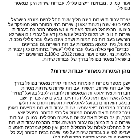
ועוד. כמו כן, מבחינת רישום פלילי, עבודות שירות הינן כמאסר
בפועל.
גזירת עבודות שירות הינה הליך אשר החל להיות מונהג בישראל
לפני כ-40 שנה (בשנת 1987). שירות בתי הסוהר הוא המופקד על
ביצועו. הרציונאל העומד מאחורי עונש מאסר המרוצה בעבודות
שירות הינו כי יש מקום להטיל עונש כגון דא על עבריינים אשר לא
הורשעו בעבירות כה חמורות ושהם אינם בעלי עבר פלילי מכביד.
בפועל, ניתן למצוא במסגרות עבודות השירות גם עבריינים
"כבדים" ואף כאלה בעלי עבר פלילי "עשיר" בתחומים כגון עבירות
אלימות, מין, סמים ועוד. בשנת 2012, כ-2,100 מורשעים ריצו
בישראל מאסר בפועל בדרך של עבודות שירות.
מהן המטרות מאחורי עבודות שירות?
ישנן מספר מטרות העומדות מאחורי גזירת מאסר בפועל בדרך
של עבודות שירות. ראשית, עבודות שירות משרתות מטרות
חברתיות ואידיאולוגיות המאפשרות לחברה לקבל בפועל "מחיר"
מאלה אשר הפרו את כלליה. דהיינו, במקום שהעבריין יישב
בכלא, הוא תורם בפועל לאוכלוסיות חלשות ותורם את חלקו
לחברה במסגרת ריצוי עונשו. שנית, עבודות שירות מסייעות באופן
ניכר להפחית את העומס המוטל על בתי הסוהר. כפועל יוצא
מכך, הן גם מוזילות את עלויות הענישה הפלילית. כמו כן, עבודות
שירות טובות כמובן גם עבור הנאשם. אדם המרצה עבודות שירות
יכול בהחלט לעלות על המסלול הנכון ואין ספק שמרבית האנשים
יעדיפו לסייע בעבודות שירות על פני ישיבה בבית הסוהר (על כל
המשמעויות הטראומתיות המקופלות בה).