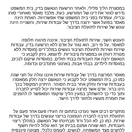
סמים
במסגרת הליך פלילי, ולאחר הרשעת הנאשם בדין, בית המשפט
נדרש לגזור את דינו של המורשע. כעת, מלבד מאסר מאחורי סורג
ובריח, עומדות בפני בית המשפט שתי אפשרויות. האחת הינה
מאסר בפועל אשר ירוצה בדרך של עבודות שירות, והשנייה הינה
עונש של שירות לתועלת הציבור.
העונש השני, שירות לתועלת הציבור, איננה מהווה חלופה
למאסר. על פי רוב, הוא נגזר על אדם ללא הרשעה בדין. עבודות
שירות ושירות לתועלת הציבור נעשים במלכ"רים (מוסדות ללא
מטרת רווח) או במסגרות ציבוריות. לדוגמא, ניתן לקבוע כי
הנאשם ירצה את העבודות בבתי חולים, במוסדות שיקום לנכים,
במוסדות לילדים, בבתי אבות, בארגוני מתנדבים וכדומה.
מאסר המרוצה בדרך של עבודות שירות איננו עולה על חצי שנה.
כמו כן, בית המשפט יכול לקבוע כי הנאשם ירצה חלק ממאסרו
בעבודות שירות וחלק אחר בבית הסוהר. היתרון המקופל בכך
הינו ברור. אדם אשר מרצה עבודות שירות יכול לסייע לחברה
ותוך כדי כך להשתלב במעין הליך שיקומי המאפשר לו להפנים
את חומרת מעשיו ולחזור לדרך הישר.
מחקרים רבים אשר נערכו בתחום זה העידו פעם אחר פעם על
התועלת הרבה לחברה הטמונה בריצוי עונשים בדרך של עבודות
שירות. כמו כן, לא הכל ורוד מבחינתו של הנאשם. במהלך ריצוי
העבודות, הוא שוהה אמנם בביתו אך הוא עלול להיות חשוף
ללחצים מצד המשפחה, לנושים, לעומס כלכלי, מצוקה פיננסית