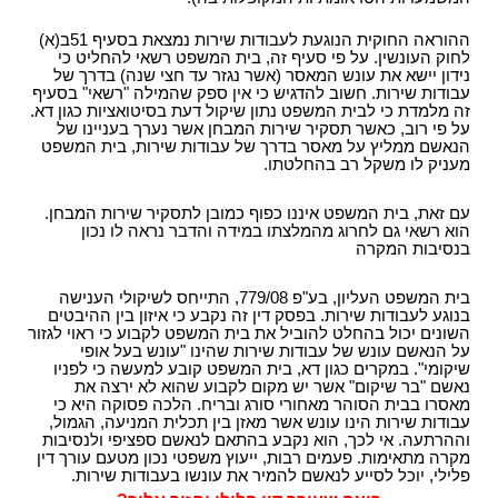
ההוראה החוקית הנוגעת לעבודות שירות נמצאת בסעיף 51ב(א)
לחוק העונשין. על פי סעיף זה, בית המשפט רשאי להחליט כי
נידון יישא את עונש המאסר (אשר נגזר עד חצי שנה) בדרך של
עבודות שירות. חשוב להדגיש כי אין ספק שהמילה "רשאי" בסעיף
זה מלמדת כי לבית המשפט נתון שיקול דעת בסיטואציות כגון דא.
על פי רוב, כאשר תסקיר שירות המבחן אשר נערך בעניינו של
הנאשם ממליץ על מאסר בדרך של עבודות שירות, בית המשפט
מעניק לו משקל רב בהחלטתו.
עם זאת, בית המשפט איננו כפוף כמובן לתסקיר שירות המבחן.
הוא רשאי גם לחרוג מהמלצתו במידה והדבר נראה לו נכון
בנסיבות המקרה
בית המשפט העליון, בע"פ 779/08, התייחס לשיקולי הענישה
בנוגע לעבודות שירות. בפסק דין זה נקבע כי איזון בין ההיבטים
השונים יכול בהחלט להוביל את בית המשפט לקבוע כי ראוי לגזור
על הנאשם עונש של עבודות שירות שהינו "עונש בעל אופי
שיקומי". במקרים כגון דא, בית המשפט קובע למעשה כי לפניו
נאשם "בר שיקום" אשר יש מקום לקבוע שהוא לא ירצה את
מאסרו בבית הסוהר מאחורי סורג ובריח. הלכה פסוקה היא כי
עבודות שירות הינו עונש אשר מאזן בין תכלית המניעה, הגמול,
וההרתעה. אי לכך, הוא נקבע בהתאם לנאשם ספציפי ולנסיבות
מקרה מתאימות. פעמים רבות, ייעוץ משפטי נכון מטעם עורך דין
פלילי, יוכל לסייע לנאשם להמיר את עונשו בעבודות שירות.