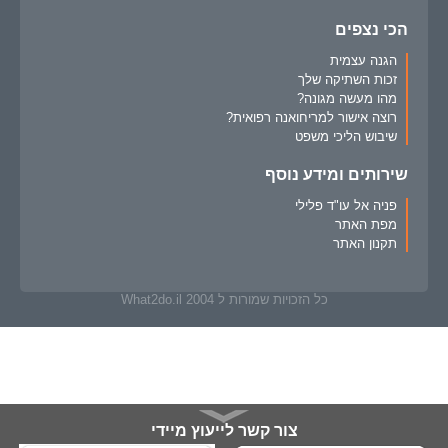
הכי נצפים
הגנה עצמית
זכות השתיקה שלך
מהו מעשה מגונה?
רוצה אישור למריחואנה רפואית?
שיבוש הליכי משפט
שירותים ומידע נוסף
פניה אל עו"ד פלילי
מפת האתר
תקנון האתר
כל הזכויות שמורות ל What2do.il 2004
צור קשר לייעוץ מיידי