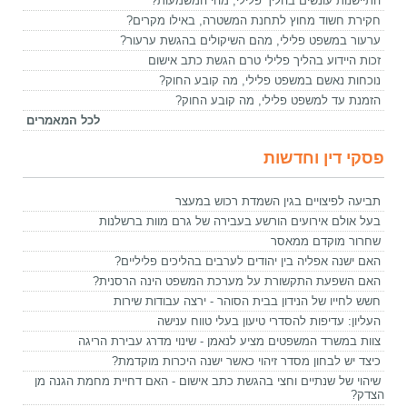
התיישנות עונשים בהליך פלילי, מהי המשמעות?
חקירת חשוד מחוץ לתחנת המשטרה, באילו מקרים?
ערעור במשפט פלילי, מהם השיקולים בהגשת ערעור?
זכות היידוע בהליך פלילי טרם הגשת כתב אישום
נוכחות נאשם במשפט פלילי, מה קובע החוק?
הזמנת עד למשפט פלילי, מה קובע החוק?
לכל המאמרים
פסקי דין וחדשות
תביעה לפיצויים בגין השמדת רכוש במעצר
בעל אולם אירועים הורשע בעבירה של גרם מוות ברשלנות
שחרור מוקדם ממאסר
האם ישנה אפליה בין יהודים לערבים בהליכים פליליים?
האם השפעת התקשורת על מערכת המשפט הינה הרסנית?
חשש לחייו של הנידון בבית הסוהר - ירצה עבודות שירות
העליון: עדיפות להסדרי טיעון בעלי טווח ענישה
צוות במשרד המשפטים מציע לנאמן - שינוי מדרג עבירת הריגה
כיצד יש לבחון מסדר זיהוי כאשר ישנה היכרות מוקדמת?
שיהוי של שנתיים וחצי בהגשת כתב אישום - האם דחיית מחמת הגנה מן
הצדק?