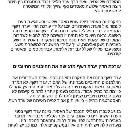
המוקדם של אסיר, וזאת חרף עבר פלילי נכבד במסגרתו בין היתר
ריצה האסיר שלושה מאסרים ואף שוייך על ידי המשטרה
למשפחת פשע.
במקרה זה האסיר ריצה עונש מאסר שלישי וכשהגיעה העת
לעמוד מול וועדת השחרורים יוצג על ידי עורכת הדין יערה רשף
המתמחה בדין הפלילי. כאשר בחנה עו"ד רשף את התיק במבט
ראשוני, נראה היא כי לא תהיה זו משימה קלה להביא לשחרורו
המוקדם של האסיר וזאת נוכח נסיבות המקרה. האסיר הורשע
בעבירות נשק ואלימות, שויך על ידי המשטרה למשפחת פשע
ונשא עבר פלילי שכלל עבירות אלימות, עבירות סמים, ומאסרים
קודמים.
עורכת הדין יערה רשף מדגישה את ההיבטים החיוביים
עו"ד רשף בחנה את המקרה והציגה בפני וועדת השחרורים את
האלמנטים החיוביים מבחינתו של האסיר. עו"ד רשף, לא אמרה
נואש, גם כאשר הלקוח סיפר לה שעו"ד אחר עמו התייעץ אמר לו
כי "מדובר בתיק אבוד". במבט מעמיק יותר גילתה כי קיימים לא
מעט היבטים חיוביים שניתן לתת להם דגש וזו הייתה
האסטרטגיה בתיק – כי אין תיק אבוד לפיה ראייתה של עו"ד רשף.
בנוגע לעברו הפלילי הנכבד של האסיר, ציינה עו"ד רשף בפני
וועדת השחרורים כי אמנם קיים עבר הפלילי מכביד אך מדובר
בעבירות שהתרחשו לפני שנים רבות, והמאסר הנוכחי הינו
מעידה קלה ויש להתייחס אליו במשקפיים אלה. כמו כן, יש לקחת