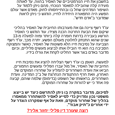
בחשבון את חייו הנורמטיביים של האסיר בהווה, עד לאותה
מעידה קלה שהובילה למאסר הנוכחי, מהם ניתן ללמוד על
השיפור המדהים שחל בו ובהתייחסותו לחוק. מאדם אשר עולם
הפשע היה התפאורה היחידה לחייו, הודגש כי ניתן לראות
שמדובר ב"אדם חדש".
עו"ד רשף ציינה גם את מעורבותו החיובית של האסיר בהליכי
שיקום ואת הבעת החרטה הכנה מצידו. עוד הודגש כי האסיר
הורשע בעבירה בדרגת חומרה קלה ביותר ומזה למעלה מ-13
שנים שהוא התנתק לחלוטין מעולם הפשע. יתרה מכך, עו"ד רשף
הצביעה על נסיבות חייו הלא פשוטות של האסיר, כאשר והמצוקה
הסביבה בה הוא חי הובילו אותו לביצוע מעשים פליליים, וכיום
מדובר באדם בוגר אשר החליט לקחת את גורלו בידיו.
למעשה, האופן בו עו"ד רשף הצליחה להציג את נסיבות חייו
החיוביות של האסיר, אל מול עברו הפלילי ומעשים החמורים,
הביאו את וועדת השחרורים להמליץ על שחרורו המוקדם של
האחרון, וזאת חרף ההתנגדות הנחרצת של ב"כ המדינה. וועדת
השחרורים, בראשותו של השופט (בדימוס) שלמה שוהם, קבעה
פה אחד כי יש להורות על שחרורו המוקדם.
לסיכום, מדובר במקרה בו ניתן להתרשם כיצד יש בייצוג
משפטי נכון ומדויק כדי לסייע לאסיר להשתחרר ממאסרו
בהליך של שחרור מוקדם, וזאת על אף שמקרהו הוגדר על
ידי אחרים כ"תיק אבוד".
רוצה שעורך דין פלילי יחזור אליך?