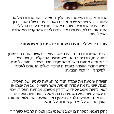
סמים
שחרור מוקדם ממאסר הינו הליך המאפשר את שחרורו של אסיר
לאחר ביצוע שני שליש מתקופת מאסרו. עניינו של האסיר נדון
בפני וועדת שחרורים מיוחדת אשר בוחנת את עברו הפלילי,
התנהגותו בכלא, מידעים מודיעינים לגביו שהתקבלו ממשטרת
ישראל ועוד.
עורך דין פלילי בוועדת שחרורים - יתרון משמעותי
וועדת השחרורים הינה וועדה אשר עומד בראשה שופט (בדימוס).
ביחד עימו, חברים בה גם נציג מטעם הפרקליטות, שני נציגי
ציבור ונציג מטעם השב"ס שתפקידו טכני בעיקרו ונועד על מנת
לסייע לחברי הוועדה בעניינים פרוצדוראלים הנוגעים לאסיר
(ולפיכך אין לו זכות הצבעה).
הוועדה שומעת את עמדת המדינה הנוגעת לעניינו של האסיר,
ומנגד, שומעת את עמדת האסיר, אשר רשאי ליייצג את עצמו או
רשאי להיות מיוצג על ידי עורך דין מטעמו. מבחינת האסיר, ייצוג
זה עשוי להיות בעל משמעות רבת משקל, וזאת היות ואסירים
רבים אינם מסוגלים להציג באופן ראוי ומשפטי את מלוא התמונה
באופן הנדרש על פי חוק שחרור על תנאי.
להלן דוגמא למקרה בו ייצוג משפטי נכון הצליח להביא לשחרור