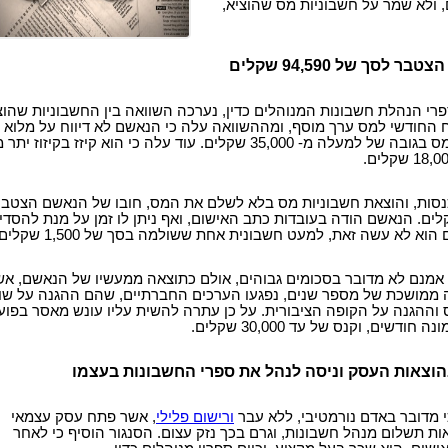
 ולא שמר על חשבוניות מס שהוציא,
לסך של 94,590 שקלים
רי הנהלת חשבונות המנוהלים כדין, נערכה השוואה בין החשבוניות שהוצ
ח החודשי למס ערך מוסף, ומההשוואה עלה כי הנאשם לא דיווח על מלוא
הכנסותיו, והעלים מס בגובה של למעלה מ- 35,000 שקלים. עוד עלה כי הוא קיזז בקיזוז י
הכנסות, והוצאת חשבוניות מס בלא לשלם את המס, חובו של הנאשם הצטבר
של 94,590 שקלים. הנאשם הודה בעובדות כתב האישום, ואף ניתן לו זמן על מנת להסדי
א לא עשה זאת, למעט חשבונית אחת ששולמה בסך של 1,500 שקלים.
 אמנם לא מדובר בסכומים גבוהים, אולם כתוצאה ממעשיו של הנאשם, אש
 ממושכת של מספר שנים, נפגעו הערכים החברתיים, שהם ההגנה על שווי
וההגנה על הקופה הציבורית. על כן עתרה להשית עליו עונש מאסר בפוע
דשים, וקנס של עד 30,000 שקלים.
וצאות העסק וניסה לנהל את ספרי החשבונות בעצמו
י מדובר באדם נורמטיבי, ללא עבר
ורישום פלילי
, אשר פתח עסק עצמאי
ות תשלום מנהל חשבונות, וגרם בכך נזק עצום. הסנגור הוסיף כי לאחר