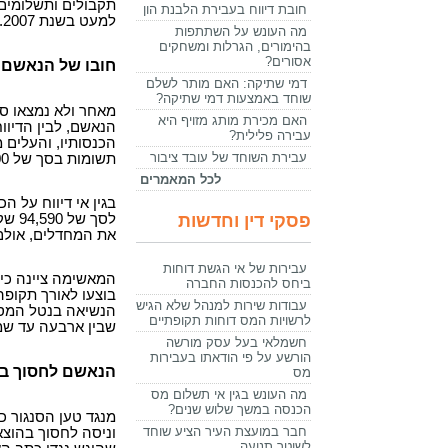
תקבולים ותשלומים,
חובת דיווח בעבירת הלבנת הון
למעט בשנת 2007.
מה העונש על השתתפות
בהימורים, הגרלות ומשחקים
אסורים?
חובו של הנאשם הצטבר 
דמי שתיקה: האם מותר לשלם
שוחד באמצעות דמי שתיקה?
מאחר ולא נמצאו ספ
האם מכירת מותג מזויף היא
הנאשם, לבין הדיוו
עבירה פלילית?
עבירת השוחד של עובד ציבור
תשומות בסך של 18,000 שקלים.
לכל המאמרים
בגין אי דיווח על 
פסקי דין וחדשות
לסך 
את המחדלים, אולם הו
עבירות של אי הגשת דוחות
המאשימה ציינה כי
ביחס להכנסות החברה
בוצעו לאורך תקופה
עבודות שירות למנהל שלא הגיש
הנשיאה בנטל המס 
לרשויות המס דוחות תקופתיים
שבין ארבעה עד שמונה חו
חשמלאי בעל עסק מורשה
הורשע על פי הודאתו בעבירות
הנאשם לחסוך בה
מס
מה העונש בגין אי תשלום מס
הכנסה במשך שלוש שנים?
מנגד טען הסנגור כ
חבר במועצת העיר הציע שוחד
וניסה לחסוך בהוצא
לשוטר תנועה