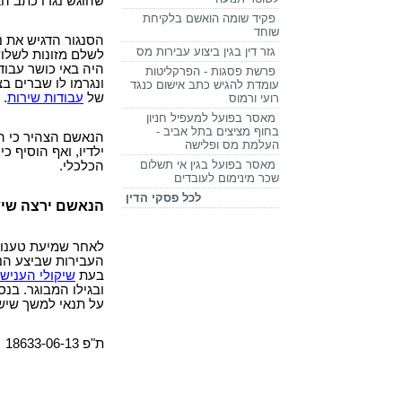
שהוגש נגדו כתב האי
פקיד שומה הואשם בלקיחת
שוחד
הסנגור הדגיש את נ
גזר דין בגין ביצוע עבירות מס
היה באי כושר עבוד
פרשת פסגות - הפרקליטות
ונגרמו לו שברים ב
עומדת להגיש כתב אישום כנגד
של
עבודות שירות
.
רועי ורמוס
מאסר בפועל למעפיל חניון
בחוף מציצים בתל אביב -
הנאשם הצהיר כי הו
העלמת מס ופלישה
ילדיו, ואף הוסיף כ
מאסר בפועל בגין אי תשלום
הכלכלי.
שכר מינימום לעובדים
לכל פסקי הדין
הנאשם ירצה שישה חו
לאחר שמיעת טענות
העבירות שביצע הנ
בעת
שיקולי הענישה
ובגילו המבוגר. בנ
על תנאי למשך שישה חוד
ת"פ 18633-06-13