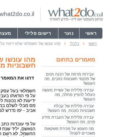
hat2do.co.il
ראשי
נוער
רישום פלילי
מעצר
ראשי
כלכלי
מהו עונשו של חשמלאי שלא דיווח על
מהו עונשו ש
מאמרים בתחום
חשבוניות מ
עבירות מרמה של הכנה וקיום
דרגו את המאמר
של פנקסי חשבונות כוזבים, מה
העונש?
עבירה פלילית של עשיית מעשה
חשמלאי בעל עסק מ
העלול להפיץ מחלה, מה
על פי הודאתו בעבי
העונש?
ידיעות לא נכונות 
מס מבלי לשלם במ
עבירה פלילית של קבלת
אביב - יפו נדרש לגז
חשבוניות כוזבות, מה העונש?
עבירה פלילית של העברת מידע
פנים, מה העונש?
מה העונש על מכירת משקאות
משכרים לקטין?
החשמל, לא רשם הכ