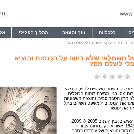
www.w
ים
כלכליות
זיוף והונאה
ההליך הפלילי
אל
 הכנסות והוציא חשבוניות מבלי לשלם מס?
ל חשמלאי שלא דיווח על הכנסות והוציא
בלי לשלם מס?
ורשה, בשנות השישים לחייו, הורשע
רות מס, בגין מסירת דוחות הכוללים
ללא מתן הסבר סביר, והוצאת חשבוניות
ועד את המס. בית משפט השלום בתל
ור את עונשו.
על פי עובדות כתב האישום, בין השנים 2005 ל- 2009,
הנאשם, יליד שנת 1949, אשר עוסק בתחום עבודות
נסות והוצאות של עבודתו בספר