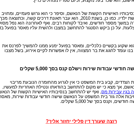
שום, הוא שכר בעל מקצוע, וכיום ספריו מנוהלים כדין.
סיבותיו האישיות הקשות של הנאשם, וסיפר כי הוא גרוש פעמיים, ומחויב
לשלם מזונות לשלושת ילדיו. כמו כן, בשנת 2010, הוא עבר תאונת דרכים קשה, וכתוצאה מכך
ה במשך מספר חודשים, ואיבד לקוחות רבים. ואף לאחרונה הוא נפל מסול
צלעות. על כן ביקש הסנגור להתחשב במצבו ולהשית עליו מאסר בפועל בד
א שקוע בקשיים כלכליים, ומאסר בפועל ימנע ממנו להמשיך לפרנס את
י בנו עומד לחגוג את בר המצווה, אין לו אפשרות לקיים אירוע, בשל מצבו
דשי עבודות שירות וישלם קנס בסך 5,000 שקלים
 הצדדים, קבע בית המשפט כי אין לגרוע מהחומרה הנובעת מריבוי
אשם, אך מצא כי יש מקום להתחשב בהודאתו ונטילת האחריות למעשיו,
 בגין עבירות מס
, ואף יש להתחשב בנסיבותיו האישיות הקשות של הנאש
סיבות אלה גזר בית המשפט על הנאשם שישה חודשי עבודות שירות, מאסר
שים, וקנס בסך של 5,000 שקלים.
רוצה שעורך דין פלילי יחזור אליך?