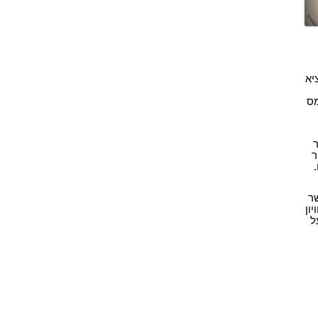
יא
תר מס
ר
ר
ון
ל