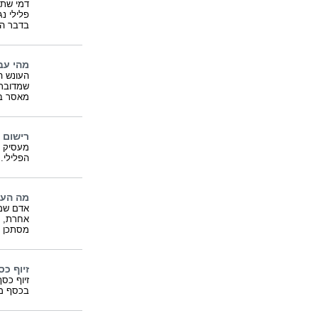
דמי שתי
פלילי נ
בדבר הת
מהי עב
העונש ה
שמדובר 
מאסר ב
רישום 
מעסיק ב
הפלילי.
מה העו
אדם שמש
אחרת, ע
מסתכן ב
זיוף כ
זיוף כסף
בכסף מז