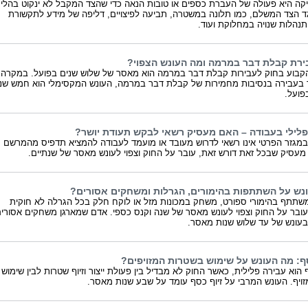
קה היא פעולה של העברת כספים או טובות הנאה כדי שהצד המקבל לא ינקוט בהליך
גד הצד המשלם, כמו תלונה במשטרה, תביעה לפיצויים, דליפה של מידע לתקשורת
נהלות שנויה במחלוקת ועוד.
ירת קבלת דבר במרמה ומה העונש הצפוי?
קבוע בחוק לעבירות קבלת דבר במרמה הוא מאסר של שלוש שנים בפועל. במקרה
בעבירה בנסיבות מחמירות של קבלת דבר במרמה, העונש המקסימלי הוא חמש שנ
פועל.
פלילי בעבודה – האם מעסיק רשאי לבקש תעודת יושר?
מגזר הפרטי אינו רשאי לדרוש מעובד או מועמד לעבודה להמציא תדפיס מהמרשם
 מעסיק שבכל זאת דורש זאת, עובר על החוק וצפוי לעונש מאסר של שנתיים.
נש על השתתפות בהימורים, הגרלות ומשחקים אסורים?
תתף בהימורי ספורט, משחק במכונות מזל או לוקח חלק בכל הגרלה לא חוקית
ובר על החוק וצפוי לעונש מאסר של שנה וקנס כספי. אדם שמארגן משחקים אסורי
עונש של עד שלוש שנות מאסר.
סף: מה העונש על שימוש בשטרות המזויפים?
 הוא עבירה פלילית, כאשר החוק לא מבדיל בין פעולת ייצור וזיוף שטרות לבין שימוש
ויף. העונש המרבי על זיוף כסף עומד על שבע שנות מאסר.