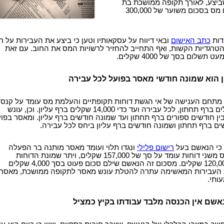
ביצע, לאורך תקופה ממושכת בת
ארבע שנים והעלים מס בסכום משוער של 300,000
דות
כתב האישום
ובאי דיווח על עסקאותיו וטען כי ביצע את העבירות על ר
והטרגדיות הקשות, ואף התחייב להחזיר לרשויות המס את החוב. עם זאת
לום בסך של 4000 שקלים.
 הוא שמונה חודשי מאסר בפועל לכל עבירה
 מתחם הענישה של אי הגשת דוחות תקופתיים והעלמת מס עומד על קנס
שנע בין 1,000 שקלים ברף תחתון, לכל עבירה ועד כדי 14,000 שקלים ברף עליון. וכן, עונש
ין חודשים ספורים ברף תחתון ועד שמונה חודשים ברף עליון. ומאסר בפו
ים ברף תחתון ושמונה חודשים ברף עליון ביחס לכל עבירה.
כי הנאשם בעל
רישום פלילי
ונגדו תלוי ועומד מאסר מותנה בר הפעלה
וטענה כי סכום המס משני דוחות עומד על סך של 157,000 שקלים, ויתר שמונת הדוחות
מוערכים בעוד כ-120,000 שקלים. מסכום זה הנאשם שילם סכום פעוט בסך 4,000 שקלים
ת העבירות המאשימה עתרה להטלת עונש מאסר לתקופה ממושכת, מאסר
ותי.
נאשם אין הכנסה מלבד עבודתו בקיץ כמציל