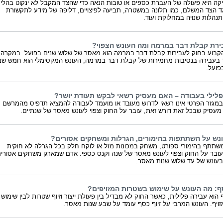
קה היא פעולה של העברת כספים או טובות הנאה כדי שהצד המקבל לא ינקוט בהליך
גד הצד המשלם, כמו תלונה במשטרה, תביעה לפיצויים, דליפה של מידע לתקשורת
נהלות שנויה במחלוקת ועוד.
ירת קבלת דבר במרמה ומה העונש הצפוי?
קבוע בחוק לעבירות קבלת דבר במרמה הוא מאסר של שלוש שנים בפועל. במקרה
בעבירה בנסיבות מחמירות של קבלת דבר במרמה, העונש המקסימלי הוא חמש שנ
פועל.
פלילי בעבודה – האם מעסיק רשאי לבקש תעודת יושר?
מגזר הפרטי אינו רשאי לדרוש מעובד או מועמד לעבודה להמציא תדפיס מהמרשם
 מעסיק שבכל זאת דורש זאת, עובר על החוק וצפוי לעונש מאסר של שנתיים.
נש על השתתפות בהימורים, הגרלות ומשחקים אסורים?
תתף בהימורי ספורט, משחק במכונות מזל או לוקח חלק בכל הגרלה לא חוקית
ובר על החוק וצפוי לעונש מאסר של שנה וקנס כספי. אדם שמארגן משחקים אסורי
עונש של עד שלוש שנות מאסר.
סף: מה העונש על שימוש בשטרות המזויפים?
 הוא עבירה פלילית, כאשר החוק לא מבדיל בין פעולת ייצור וזיוף שטרות לבין שימוש
ויף. העונש המרבי על זיוף כסף עומד על שבע שנות מאסר.