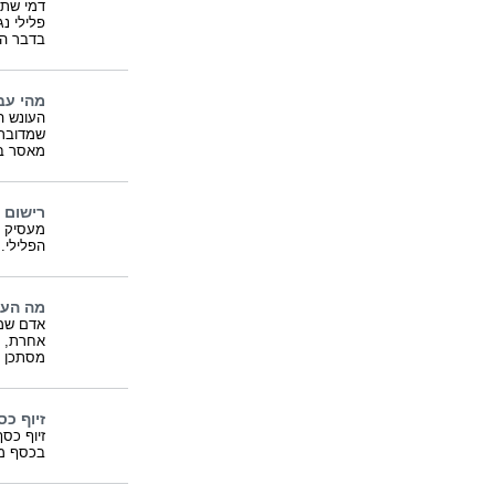
דמי שתי
פלילי נ
בדבר הת
מהי עב
העונש ה
שמדובר 
מאסר ב
רישום 
מעסיק ב
הפלילי.
מה העו
אדם שמש
אחרת, ע
מסתכן ב
זיוף כ
זיוף כסף
בכסף מז