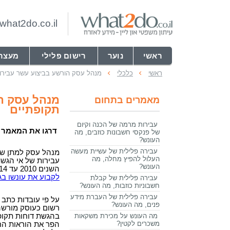
hat2do.co.il
ראשי
נוער
רישום פלילי
מעצר
ראשי
כלכלי
מנהל עסק הורשע בביצוע עשר עבירות
מנהל עסק ה
מאמרים בתחום
תקופתיים
עבירות מרמה של הכנה וקיום
דרגו את המאמר
של פנקסי חשבונות כוזבים, מה
העונש?
עבירה פלילית של עשיית מעשה
מנהל עסק למתן שי
העלול להפיץ מחלה, מה
עבירות של אי הגשת
העונש?
השנים 2010 עד 2014. בית משפט השלום בטבריה נדרש
לקבוע את עונשו בג
עבירה פלילית של קבלת
חשבוניות כוזבות, מה העונש?
עבירה פלילית של העברת מידע
על פי עובדות כתב 
פנים, מה העונש?
רשום כעוסק מורשה 
מה העונש על מכירת משקאות
בהגשת דוחות תקופ
משכרים לקטין?
הפר את הוראות החו