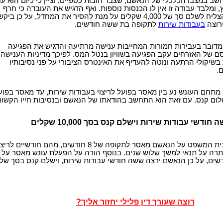
ב במצבו הכלכלי של הנאשם, שצבר חובות כספיים, וציין כי כיום הוא עו
 ומלבד עבודה זו אין לו הכנסות נוספות. ואף הדגיש את העובדה כי חרף
מצבו הקשה, הוא הצליח לשלם סך של 4,000 שקלים על מנת להסיר את המחדל, על כן ביק
רוצה
בעבודות שירות
לתקופה בת ששה חודשים.
דובר בעבירות חמורות המחייבות ענישה מרתיעה והדגיש את הפגיעה
ם של האזרחים עקב הפגיעה בשוויון בנטל המס. לפיכך מדיניות הענישה
בשיקולי הרתעה ונוטה להעדיף את האינטרס הציבורי על פני נסיבותיו
.
 מתחם העונש נע בין מאסר בפועל לריצוי בעבודות שירות, עד מאסר בפוע
שי עבודות שירות וישלם קנס בסך 10,000 שקלים
בנסיבות אלה גזר בית המשפט על הנאשם מאסר לתקופה של 8 חודשים, מהם חודשיים לרי
יתרה על תנאי למשך שלוש שנים. בנוסף הורה על הפעלת עונש מאסר על
שים, על כן הנאשם ירצה ששה חודשי עבודות שירות, וישלם קנס בסך של
רוצה שעורך דין פלילי יחזור אליך?