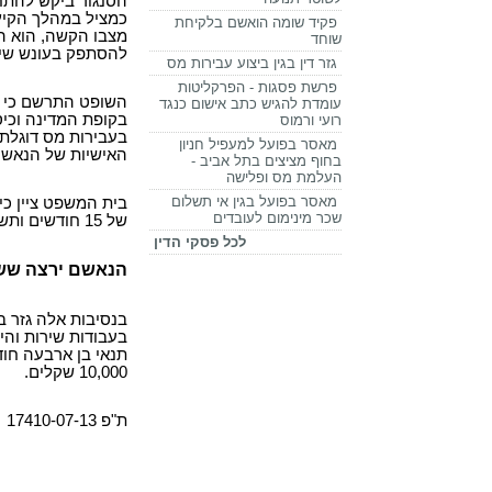
הסנגור ביקש להתחש
כמציל במהלך הקיץ,
פקיד שומה הואשם בלקיחת
שוחד
להסתפק בעונש שי
גזר דין בגין ביצוע עבירות מס
פרשת פסגות - הפרקליטות
השופט התרשם כי מ
עומדת להגיש כתב אישום כנגד
בקופת המדינה וכיס
רועי ורמוס
בעבירות מס דוגלת 
מאסר בפועל למעפיל חניון
האישיות של הנאשם
בחוף מציצים בתל אביב -
העלמת מס ופלישה
מאסר בפועל בגין אי תשלום
בית המשפט ציין כי
שכר מינימום לעובדים
של 15 חודשים ותשלום קנס. עם זאת הוא התחשב בהודאתו של הנאשם ובנסיבות חייו הקשות.
לכל פסקי הדין
הנאשם ירצה ששה חוד
בעבודות שירות וה
תנאי בן ארבעה חוד
10,000 שקלים.
ת"פ 17410-07-13