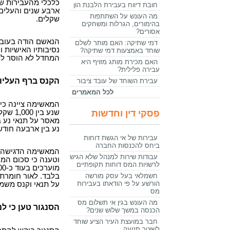
כלכלי מהעבירות ש
חובת דיווח בעבירת הלבנת הון
מה העונש על השתתפות
שקלים.
בהימורים, הגרלות ומשחקים
אסורים?
הנאשם הודה בעוב
דמי שתיקה: האם מותר לשלם
נסיבותיו האישיות 
שוחד באמצעות דמי שתיקה?
המחדל לא הוסר למעט תש
האם מכירת מותג מזויף היא
עבירה פלילית?
הקנס ברף העליון
עבירת השוחד של עובד ציבור
לכל המאמרים
המאשימה ציינה כי
פסקי דין וחדשות
מאסר על תנאי נע ב
נע בין ארבעה חודש
עבירות של אי הגשת דוחות
ביחס להכנסות החברה
המאשימה הדגישה 
עבודות שירות למנהל שלא הגיש
לרשויות המס דוחות תקופתיים
חשמלאי בעל עסק מורשה
בלבד. לאור חומר
הורשע על פי הודאתו בעבירות
על תנאי וקנס משמע
מס
מה העונש בגין אי תשלום מס
הסנגור טען כי ל
הכנסה במשך שלוש שנים?
חבר במועצת העיר הציע שוחד
לשוטר תנועה