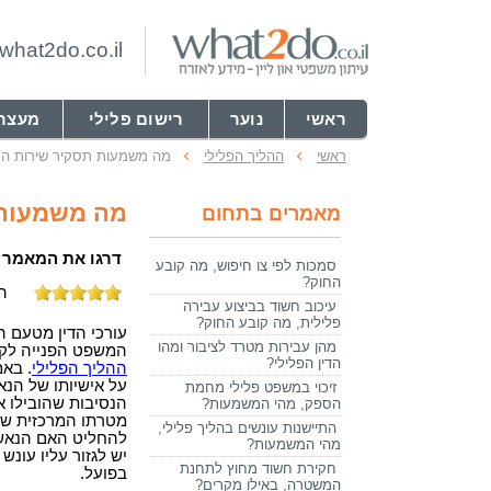
hat2do.co.il
ראשי
נוער
רישום פלילי
מעצר
ראשי
ההליך הפלילי
מה משמעות תסקיר שירות המ
מה משמעות 
מאמרים בתחום
דרגו את המאמר
סמכות לפי צו חיפוש, מה קובע
החוק?
התקבלו
עיכוב חשוד בביצוע עבירה
פלילית, מה קובע החוק?
עורכי הדין מטעם 
מהן עבירות מטרד לציבור ומהו
המשפט הפנייה לק
הדין הפלילי?
ההליך הפלילי
. בא
על אישיותו של הנ
זיכוי במשפט פלילי מחמת
הנסיבות שהובילו א
הספק, מהי המשמעות?
מטרתו המרכזית של
התיישנות עונשים בהליך פלילי,
להחליט האם הנאשם
מהי המשמעות?
יש לגזור עליו עונש
חקירת חשוד מחוץ לתחנת
בפועל.
המשטרה, באילו מקרים?