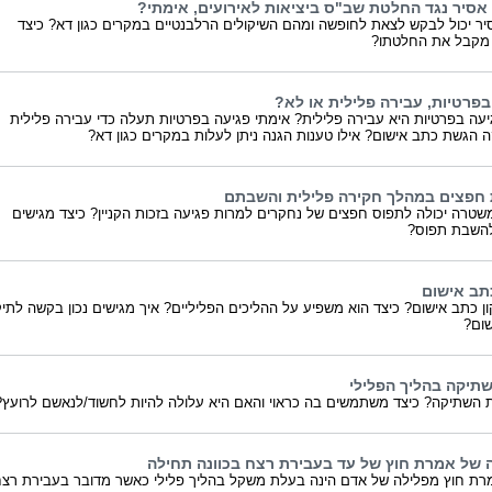
אסיר נגד החלטת שב"ס ביציאות לאירועים, אימתי?
ר יכול לבקש לצאת לחופשה ומהם השיקולים הרלבנטיים במקרים כגון דא? כיצד
מקבל את החלטתו?
בפרטיות, עבירה פלילית או לא?
עה בפרטיות היא עבירה פלילית? אימתי פגיעה בפרטיות תעלה כדי עבירה פלילית
 הגשת כתב אישום? אילו טענות הגנה ניתן לעלות במקרים כגון דא?
חפצים במהלך חקירה פלילית והשבתם
טרה יכולה לתפוס חפצים של נחקרים למרות פגיעה בזכות הקניין? כיצד מגישים
השבת תפוס?
כתב אישום
ון כתב אישום? כיצד הוא משפיע על ההליכים הפליליים? איך מגישים נכון בקשה לתיק
שום?
שתיקה בהליך הפלילי
ת השתיקה? כיצד משתמשים בה כראוי והאם היא עלולה להיות לחשוד/לנאשם לרועץ
של אמרת חוץ של עד בעבירת רצח בכוונה תחילה
ת חוץ מפלילה של אדם הינה בעלת משקל בהליך פלילי כאשר מדובר בעבירת רצ