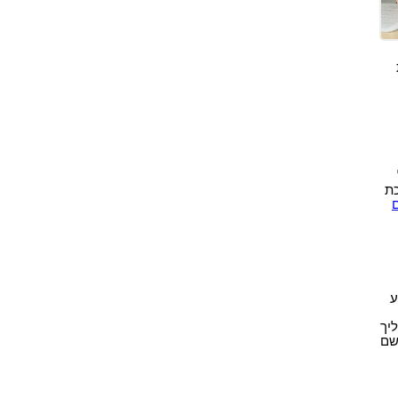
כת
ע
יך
שם