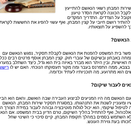
שירות המבחן רשאי הנאשם להתייעץ
ולקבל הכוונה לקראת הסדר טיעון
ובל על הצדדים. התדריך המקדים
להותיר רושם חיובי על קצין המבחן, ואף עשוי להפיג את החששות לקראת
 להשפיע על תוצאותיו.
 הנאשם?
שר בית המשפט להפנות את הנאשם לקבלת תסקיר, נפגש הנאשם עם
מחה באבחון ובשיקום של עוברי חוק. קצין המבחן אוסף פרטים רבים ככל
 האישיות, ובין היתר הוא מברר באיזה בית הוא גדל, כיצד השתלב במער
 בצבא, ממה התפרנס בעבר ומה מקור תעסוקתו הנוכחי. האם יש לו
רישום
ים הוא מתרועע, מה תוכניותיו לעתיד וכדומה.
ים לעבור שיקום?
עם הנאשם מה היו המניעים לביצוע העבירה שבה הואשם, והאם הוא הבי
 ומעוניין לשנות את התנהגותו. במסגרת תסקיר שירות המבחן, הנאשם
טיפול שיקומי, הוא יכול לגלות מוטיבציה גבוהה לעבור במידת הצורך הל
לכוהול, ואף להתחיל בהליך השיקום, טרם הדיון בבית המשפט. אם הנא
א השתמש בסמים במהלך תקופת המבחן, קיים סיכוי כי השינוי שחל
זכותו בעת גזירת העונש.