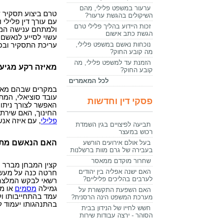
ערעור במשפט פלילי, מהם
טרם ביצוע תסקיר 
השיקולים בהגשת ערעור?
עם עורך דין פלילי 
זכות היידוע בהליך פלילי טרם
ולמתחם ענישה המק
הגשת כתב אישום
עשוי לסייע לנאשם 
נוכחות נאשם במשפט פלילי,
עריכת התסקיר ובכך
מה קובע החוק?
הזמנת עד למשפט פלילי, מה
מאיזה רקע מגיע
קובע החוק?
לכל המאמרים
במקרים שבהם מאפ
עובד סוציאלי, המת
פסקי דין וחדשות
האפשר לצורך ניתוח
החינוך, האם שירת
פלילי
, עם איזה אנש
תביעה לפיצויים בגין השמדת
רכוש במעצר
האם הנאשם מתא
בעל אולם אירועים הורשע
בעבירה של גרם מוות ברשלנות
שחרור מוקדם ממאסר
קצין המבחן מברר 
האם ישנה אפליה בין יהודים
חרטה כנה על מעשיו
לערבים בהליכים פליליים?
רשאי לבקש המלצה ל
גמילה
מסמים
או מא
האם השפעת התקשורת על
עמד בהתחייבותו ול
מערכת המשפט הינה הרסנית?
בהתנהגותו יעמוד ל
חשש לחייו של הנידון בבית
הסוהר - ירצה עבודות שירות