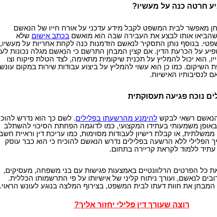
 חרטה כנה על מעשיו?
ן מאפשר לבית המשפט לקבל מידע עדכני על אורח חייו של הנאשם
שהביאו אותו לבצע את העבירה שבה הוא מואשם
בכתב אישום
שלא
טי. בנוסף נותן התסקיר לנאשם הזדמנות כנה לקחת אחריות על מעשיו,
יע על הכרעת הדין. אם קצין המבחן התרשם כי הנאשם מגלה נכונות לעב
ייו, הוא יכול להמליץ על תכנית שיקומית מתאימה, לצד הטלת פיקוח וצו
השיקום. כמו כן הוא עשוי להמליץ על ביצוע עבודות שירות במקום עונש
 לנסיבותיו האישיות.
ים נוכח פגיעה תעסוקתית
נאשם רשאי לבקש
להימנע מהרשעתו בפלילים
. לשם כך הוא נדרש להוכי
אופן משמעותי בעתידו המקצועי, כמו לדוגמה הפחתת הסיכוי להשתלב
ממשלתית, או קבלת רישיון לעבודות מסוימות, כמו עריכת דין וראיית חשבו
ך הפלילי ללא הרשעה בפלילים נדרש הנאשם להוכיח כי הוא כבר עוסק
עתיד ללמוד לקראת קריירה בתחום.
ת כל הפרטים הרלוונטיים באמצעות פגישות עם בני משפחה, מעסיקים,
בים לנאשם, ועורך ניתוח קליני של אישיותו על פי התרשמותו הכללית.
 המבחן את חוות דעתו לבית המשפט, בצירוף המלצה בנוגע לעונש הראוי.
רוצה שעורך דין פלילי יחזור אליך?