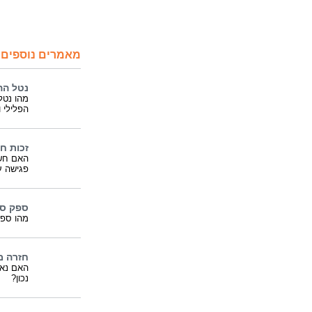
מאמרים נוספים 
נטל הה
מהו נטל
הפלילי 
זכות חש
האם חשו
פגישה ע
ספק סב
מהו ספק
חזרה מ
האם נאש
נכון?