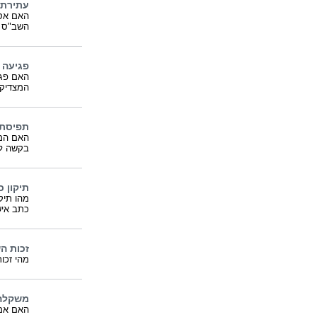
עתירת 
האם אסי
השב"ס 
פגיעה 
האם פגי
המצדיקה
תפיסת 
האם המש
בקשה ל
תיקון 
מהו תיק
כתב אי
זכות ה
מהי זכו
משקלה 
האם אמר