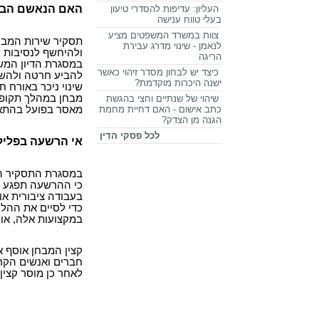
האם הנאשם הביע
העליון: עדיפות להסדרי טיעון
בעלי טווח ענישה
צוות במשרד המשפטים מציע
תסקיר שירות המבח
לנאמן - שינוי מדרג עבירת
ולהיחשף לנסיבות 
הריגה
במסגרת הדיון המשפ
כיצד יש לבחון מסדר זיהוי כאשר
להביע חרטה ולהשפ
ישנה היכרות מוקדמת?
שינוי ניכר באורח ח
מבחן במהלך תקופת 
שיהוי של שנתיים וחצי בהגשת
כתב אישום - האם דחיית מחמת
מאסר בפועל בהתאם
הגנה מן הצדק?
לכל פסקי הדין
אי הרשעה בפליל
במסגרת התסקיר ה
כי ההרשעה תפגע ב
בעבודה ציבורית או 
כדי לסיים את ההלי
במקצועות אלה, או 
קצין המבחן אוסף א
חברים ואנשים הקרו
לאחר כן מוסר קצין