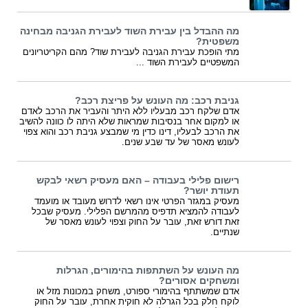
מה ההבדל בין עבירת השוד לעבירת הגניבה מבחינה
משפטית?
מתי הופכת עבירת הגניבה לעבירת שוד? מהם הקריטריונים
המשפטיים לעבירת השוד ...
גניבת רכב: מה העונש על פריצת רכב?
אדם שלקח רכב מבעליו ללא היתר והעביר את הרכב לאדם
או למקום אחר בנסיבות שמראות שלא היתה לו כוונה להשיב
את הרכב לבעליו, דינו כדין מי שמבצע גניבת רכב והוא צפוי
לעונש מאסר של עד שבע שנים.
רישום פלילי בעבודה – האם מעסיק רשאי לבקש
תעודת יושר?
מעסיק במגזר הפרטי אינו רשאי לדרוש מעובד או מועמד
לעבודה להמציא תדפיס מהמרשם הפלילי. מעסיק שבכל
זאת דורש זאת, עובר על החוק וצפוי לעונש מאסר של
שנתיים.
מה העונש על השתתפות בהימורים, הגרלות
ומשחקים אסורים?
אדם שמשתתף בהימורי ספורט, משחק במכונות מזל או
לוקח חלק בכל הגרלה לא חוקית אחרת, עובר על החוק