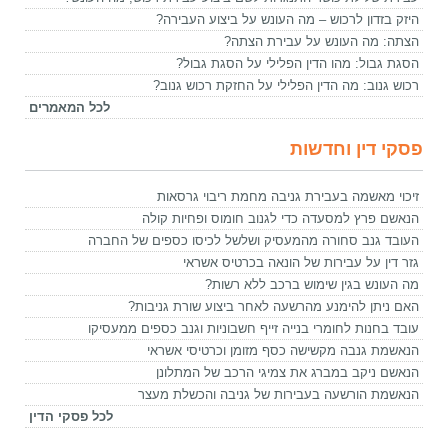
היזק בזדון לרכוש – מה העונש על ביצוע העבירה?
הצתה: מה העונש על עבירת הצתה?
הסגת גבול: מהו הדין הפלילי על הסגת גבול?
רכוש גנוב: מה הדין הפלילי על החזקת רכוש גנוב?
לכל המאמרים
פסקי דין וחדשות
זיכוי מאשמה בעבירת גניבה מחמת ריבוי גרסאות
הנאשם פרץ למסעדה כדי לגנוב חומוס ופחיות קולה
העובד גנב סחורה מהמעסיק ושלשל לכיסו כספים של החברה
גזר דין על עבירות של הונאה בכרטיס אשראי
מה העונש בגין שימוש ברכב ללא רשות?
האם ניתן להימנע מהרשעה לאחר ביצוע שורת גניבות?
עובד בחנות לחומרי בנייה זייף חשבוניות וגנב כספים ממעסיקו
הנאשמת גנבה מקשישה כסף מזומן וכרטיסי אשראי
הנאשם ניקב במברג את צמיגי הרכב של המתלונן
הנאשמת הורשעה בעבירות של גניבה והכשלת מעצר
לכל פסקי הדין