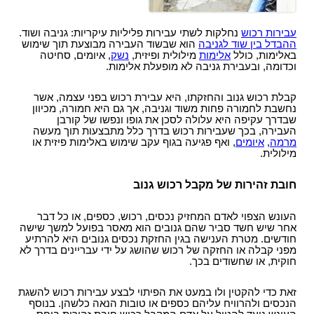
סמים
עבירות רכוש
נחלקות לשתי עבירות פליליות עיקריות: גניבה ושוד.
ההבדל בין שוד לגניבה
הוא שבשוד העבירה מבוצעת תוך שימוש
באלימות, כולל
אלימות
מילולית ופיזית,
נשק
, איומים, סחיטה
וכדומה, ובעבירת גניבה לא מופעלת אלימות.
קבלת רכוש גנוב והחזקתו, היא עבירת רכוש בפני עצמה, אשר
נחשבת לחמורה פחות משוד וגניבה, אך גם היא חמורה, מכיוון
שבדרך עקיפה היא עלולה לסכן את גופו ונפשו של קורבן
העבירה, בכך שעבירות רכוש בדרך כלל מתבצעות תוך מעשה
מרמה
,
איומים
, ואף פגיעה בגוף עקב שימוש באלימות פיזית או
מילולית.
חובת זהירות של מקבל רכוש גנוב
העונש הצפוי לאדם המחזיק נכסים, רכוש, כספים, או כל דבר
אחר שיש חשד סביר שהם גנובים הוא מאסר בפועל למשך שישה
חודשים. מטרת הענישה בגין החזקת נכסים גנובים היא להרתיע
מפני קבלה או החזקה של רכוש שהושג על ידי עבריינים בדרך לא
חוקית, או שחשודים בכך.
זאת כדי להקטין ולו במעט את הפיתוי לבצע עבירות רכוש להשגת
הנכסים ולהרוויח עליהם כספים או טובות הנאה כלשהן. בנוסף