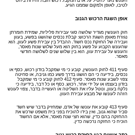
העונש נועד להטיל על אדם המקבל רכוש חובת זהירות ביחס
לטיבו, לאופן ולמקום שממנו הגיע.
אופן השגת הרכוש הגנוב
חוק העונשין מגדיר שלושה סוגי עבירות פליליות, שמידת חומרתן
נגזרת מאופן השגת הרכוש: קבלת נכסים שהושגו בפשע, בעוון
ועבירה של החזקת נכס חשוד. ההבדל בין עבירת פשע לעוון, הוא
שהעונש הקבוע על פשע בחוק הוא מעל שלוש שנות מאסר,
והעונש על עבירת עוון, הוא בין שלוש שנים לשלושה חודשי
מאסר.
סעיף 411 לחוק העונשין, קובע כי מי שמקבל בזדון רכוש, כסף או
נכסים, בידיעה כי הם הושגו בדרך פשע כמו גניבה, או סחיטה
צפוי לשבע שנות מאסר. סעיף 412 לחוק קובע כי מי שמקבל
בזדון בעצמו או על ידי אחר, רכוש, כסף או כל דבר, בידיעה כי
נלקח בעוון, ונוטל עליו את השליטה או העשייה בדבר, צפוי לעונש
הזהה לעונשו של מבצע עבירת העוון.
סעיף 413 קובע את עונשו של אדם, שמחזיק בדבר שיש חשד
סביר שהוא גנוב, ואין בידו להוכיח בפני בית משפט שרכש את
ההחזקה בהם כדין, שהוא חצי שנת מאסר, אלא אם החשוד
הוכיח כי החזקה נרכשה כדין.
כתב אישום בגין החזקת רכוש גנוב