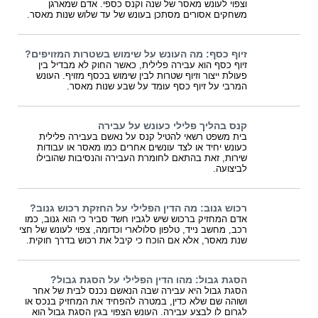
וצפוי לעונש מאסר של שנה וקנס כספי. אדם שמארגן
משחקים אסורים מסתכן בעונש של עד שלוש שנות מאסר.
זיוף כסף: מה העונש על שימוש בשטרות המזויפים?
זיוף כסף הוא עבירה פלילית, כאשר החוק לא מבדיל בין
פעולת ייצור וזיוף שטרות לבין שימוש בכסף מזויף. העונש
המרבי על זיוף כסף עומד על שבע שנות מאסר.
קנס בהליך פלילי כעונש על עבירה
בית משפט רשאי להטיל קנס על נאשם בעבירה פלילית
כעונש יחיד או לצד עונשים אחרים כמו מאסר או עבודות
שירות, זאת בהתאם לחומרת העבירה והנסיבות שהובילו
לביצועה.
רכוש גנוב: מה הדין הפלילי על החזקת רכוש גנוב?
אדם המחזיק ברכוש שיש לגביו חשד סביר כי הוא גנוב, כמו
רכב, מחשב נייד, טלפון סלולארי וכדומה, צפוי לעונש של חצי
שנת מאסר, אלא אם הוכח כי קיבל את רכוש בדרך חוקית.
הסגת גבול: מהו הדין הפלילי על הסגת גבול?
הסגת גבול היא עבירה שבה הנאשם נכנס לבית של אחר
ושוהה שם שלא כדין, במטרה להפחיד את המחזיק בנכס או
לגרום לו לבצע עבירה. העונש הצפוי בגין הסגת גבול הוא