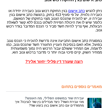
ניתן להגיש
כתב אישום
בגין החזקת רכוש גנוב כעבירה יחידה או
כעבירה נלווית. על פי סעיף 413 בחוק, בהגשת כתב אישום בגין
עבירה זו, יש להוכיח שהנכס הגנוב מצוי בחזקתו של הנאשם,
כלומר שיש לו את היכולת הפיזית לשלוט בנכס ללא קשר לשאלת
הבעלות, ואף צריך להיות חשד סביר כי הנכס המדובר בגדר רכוש
גנוב.
במסגרת כתב אישום התביעה אינה נדרשת להוכיח כי הנכס נגנב
בפועל, אלא האם בנסיבות העניין התעורר חשד שהנכס גנוב, כמו
לדוגמה, אם המחיר ששולם עבור הרכוש היה נמוך משמעותית
ממחיר השוק, קיים סיכוי גבוה יותר כי מדובר ברכוש גנוב הוא.
רוצה שעורך דין פלילי יחזור אליך?
מאמרים נוספים בתחום
עבירת שוד במשפט הפלילי, מה העונש?
מהי עבירת השוד? כיצד מבדילים בין שוד לגניבה? איך
מתמודדים עם כתב אישום בגין ביצוע שוד?